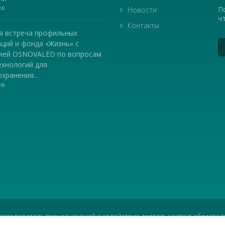
26
П
Новости
ч
Контакты
я встреча профильных
ций и фонда «Жизнь» с
ией OSNOVALED по вопросам
ехнологий для
хранения...
26
исследовательских изысканий и содействия деятельности в области