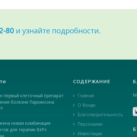
2-80
и узнайте подробности.
ти
СОДЕРЖАНИЕ
Б
М
н первый клеточный препарат
Главная
чения болезни Паркинсона
О Фонде
26
Благотворительность
жена новая комбинация
Персоналии
Б
атов для терапии ВИЧ-
Инвестиции
ии