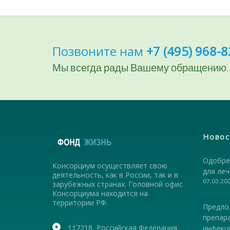
Позвоните нам
+7 (495) 968-8
Мы всегда рады Вашему обращению.
Новос
Одобре
Консорциум осуществляет свою
для ле
деятельность, как в России, так и в
07.03.20
зарубежных странах. Головной офис
Консорциума находится на
территории РФ.
Предло
препар
117218, Российская Федерация,
инфекц