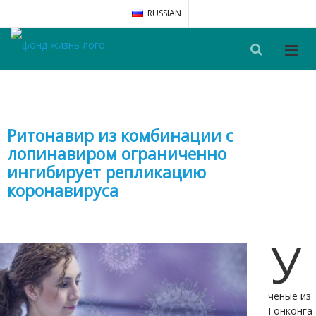
RUSSIAN
Ритонавир из комбинации с
лопинавиром ограниченно
ингибирует репликацию
коронавируса
У
ченые из
Гонконга