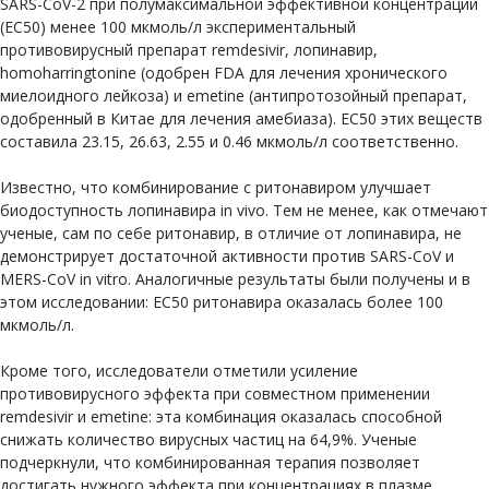
SARS-CoV-2 при полумаксимальной эффективной концентрации
(EC50) менее 100 мкмоль/л экспериментальный
противовирусный препарат remdesivir, лопинавир,
homoharringtonine (одобрен FDA для лечения хронического
миелоидного лейкоза) и emetine (антипротозойный препарат,
одобренный в Китае для лечения амебиаза). EC50 этих веществ
составила 23.15, 26.63, 2.55 и 0.46 мкмоль/л соответственно.
Известно, что комбинирование с ритонавиром улучшает
биодоступность лопинавира in vivo. Тем не менее, как отмечают
ученые, сам по себе ритонавир, в отличие от лопинавира, не
демонстрирует достаточной активности против SARS-CoV и
MERS-CoV in vitro. Аналогичные результаты были получены и в
этом исследовании: EC50 ритонавира оказалась более 100
мкмоль/л.
Кроме того, исследователи отметили усиление
противовирусного эффекта при совместном применении
remdesivir и emetine: эта комбинация оказалась способной
снижать количество вирусных частиц на 64,9%. Ученые
подчеркнули, что комбинированная терапия позволяет
достигать нужного эффекта при концентрациях в плазме