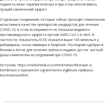
пациента ниже терапевтических и при этом обеспечивать
лучший клинический эффект.
Отдельные соединения, которые сейчас проходят клинические
испытания в качестве препаратов-кандидатов для лечения
COVID-19, в этом эксперименте не показали видимого
противовирусного эффекта против SARS-CoV-2 in vitro. В
частности, показатель EC50 оказался выше 100 мкмоль/л у
рибавирина, осельтамивира и favipiravir. Последний одобрен в
Японии и Китае для лечения гриппа и недавно достиг третьей
фазы клинических исследований при COVID-19.
Источник: https://medvestnik.ru/content/news/Ritonavir-iz-
kombinacii-s-lopinavirom-ogranichenno-ingibiruet-replikaciu-
koronavirusa.html