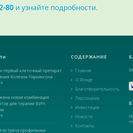
2-80
и узнайте подробности.
ти
СОДЕРЖАНИЕ
Б
М
н первый клеточный препарат
Главная
чения болезни Паркинсона
О Фонде
26
Благотворительность
жена новая комбинация
Персоналии
Б
атов для терапии ВИЧ-
Инвестиции
ии
26
П
Новости
ч
Контакты
я встреча профильных