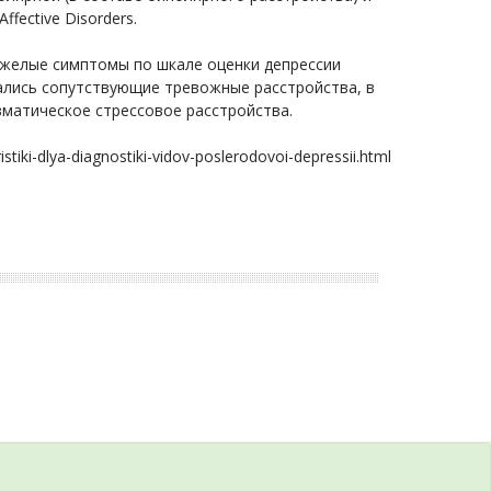
fective Disorders.
желые симптомы по шкале оценки депрессии
чались сопутствующие тревожные расстройства, в
вматическое стрессовое расстройства.
tiki-dlya-diagnostiki-vidov-poslerodovoi-depressii.html