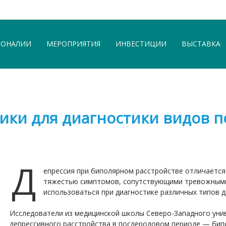
СОНАЛИИ
МЕРОПРИЯТИЯ
ИНВЕСТИЦИИ
ВЫСТАВКА
ики для диагностики видов 
Д
епрессия при биполярном расстройстве отличаетс
тяжестью симптомов, сопутствующими тревожными 
использоваться при диагностике различных типов 
Исследователи из медицинской школы Северо-Западного уни
депрессивного расстройства в послеродовом периоде — бипо