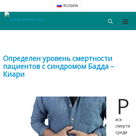
RUSSIAN
Определен уровень смертности
пациентов с синдромом Бадда –
Киари
Р
иск
смерти
среди