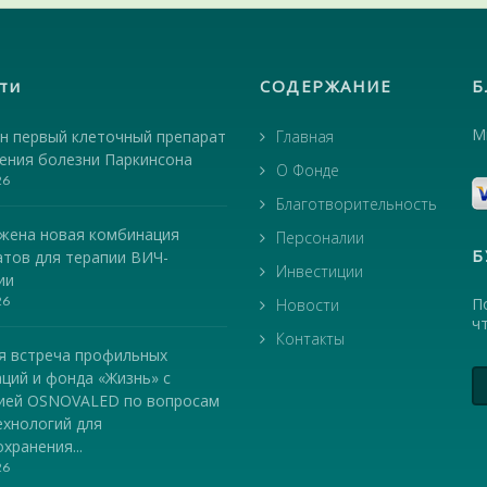
ти
СОДЕРЖАНИЕ
Б
М
н первый клеточный препарат
Главная
чения болезни Паркинсона
О Фонде
26
Благотворительность
жена новая комбинация
Персоналии
Б
атов для терапии ВИЧ-
Инвестиции
ии
26
П
Новости
ч
Контакты
я встреча профильных
ций и фонда «Жизнь» с
ией OSNOVALED по вопросам
ехнологий для
хранения...
26