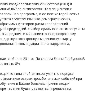
йским кардиологическим обществом (РКО) и
анный выбор антикоагулянта у пациентов с
тапе». Это программа, в основе которой лежит
улянта с учетом клинико-демографических,
обратимых факторов риска кровотечений,
ией предсердий. «Выбор орального антикоагулянта
ета и предпочтений пациентов к однократному
стандартную электронную медицинскую карту
дополнит рекомендации врача-кардиолога,
ывается более 23 тыс. По словам Елены Горбуновой,
остигать 8%.
щих тот или иной антикоагулянт, о порядке
профилактике острых тромботических событий при
 обучение в Школе больных, принимающих
боре терапии будет отдаваться препаратам,