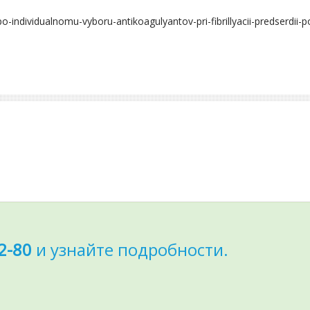
-individualnomu-vyboru-antikoagulyantov-pri-fibrillyacii-predserdii-p
2-80
и узнайте подробности.