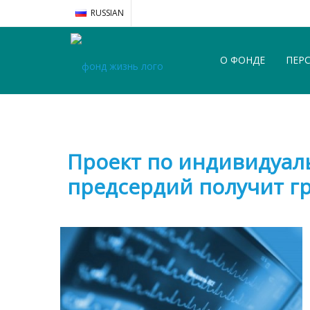
RUSSIAN
О ФОНДЕ
ПЕР
Проект по индивидуал
предсердий получит г