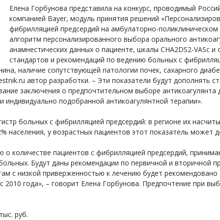
Елена Горбунова представила на конкурс, проводимый Росси
компанией Bayer, модуль принятия решений «Персонализиров
фибрилляцией предсердий на амбулаторно-поликлиническом э
алгоритм персонализированного выбора орального антикоаг
анамнестических данных о пациенте, шкалы CHA2DS2-VASс и 
стандартов и рекомендаций по ведению больных с фибрилляц
инина, наличие сопутствующей патологии почек, сахарного диаб
estnik.ru автор разработки. – Эти показатели будут дополнять 
вание заключения о предпочтительном выборе антикоагулянта 
и индивидуально подобранной антикоагулянтной терапии».
гистр больных с фибрилляцией предсердий: в регионе их насчит
2% населения, у возрастных пациентов этот показатель может д
 о количестве пациентов с фибрилляцией предсердий, принимаю
больных. Будут даны рекомендации по первичной и вторичной 
там с низкой приверженностью к лечению будет рекомендовано
с 2010 года», – говорит Елена Горбунова. Предпочтение при вы
ыс. руб.