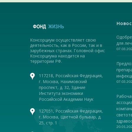
Новос
Одобре
Консорциум осуществляет свою
для ле
деятельность, как в России, так и в
07.03.20
зарубежных странах. Головной офис
Консорциума находится на
территории РФ.
Предло
препар
117218, Российская Федерация,
инфекц
г. Москва, Нахимовский
07.03.20
проспект, д. 32, Здание
Института экономики
Рабоча
Российской Академии Наук
ассоциа
компан
127051, Российская Федерация,
светот
г. Москва, Цветной бульвар, д.
здравоо
25, стр. 1
20.01.20