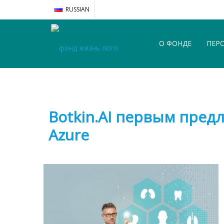
RUSSIAN
О ФОНДЕ
ПЕР
Botkin.AI первым пред
Azure