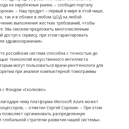
хода на зарубежные рынки, – сообщил порталу
рокин. – Наш продукт – первый в мире в этой нише,
ах, так и в облаке в любом ЦОД на любой
ечению выполнения жестких требований, чтобы
ure. Мы сможем предложить многочисленным
доступ к сервису, при этом гарантировать
ля здравоохранения».
что российская система способна с точностью до
щью технологий искусственного интеллекта.
оторым могут пользоваться врачи-рентгенологи для
лгоритма при анализе компьютерной томограммы
а с Фондом «Сколково».
благодаря чему платформа Microsoft Azure может
оцессоров, – отметил Сергей Сорокин. – При этом
ра позволяет организовать распределенную
 глобальной стратегии развития нашей системы».