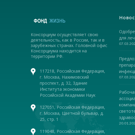
Новос
Одобре
Консорциум осуществляет свою
для ле
деятельность, как в России, так и в
07.03.20
зарубежных странах. Головной офис
Консорциума находится на
территории РФ.
Предло
препар
117218, Российская Федерация,
инфекц
г. Москва, Нахимовский
07.03.20
проспект, д. 32, Здание
Института экономики
Рабоча
Российской Академии Наук
ассоциа
компан
127051, Российская Федерация,
светот
г. Москва, Цветной бульвар, д.
здравоо
25, стр. 1
20.01.20
119048, Российская Федерация,