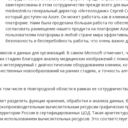
заинтересованы в этом сотрудничестве прежде всего для вы
medvestnik.ru генеральный директор «Интеллоджик» Сергей Со
который доступен на Azure. Он может работать как в клиник
платформе. Нами была проделана большая работа по обесп
согласовать размещение нашего продукта на платформе Az
пользователям платформы в любой стране мира эффективный 
безопасность и бесперебойность работы, что очень важно д
рвисов и данных для организаций. В самом Microsoft отмечают, 
их стадиях благодаря анализу медицинских изображений с помо
гко интегрируемый с диагностическим оборудованием клиники, к
ачественных новообразований на ранних стадиях, а точность а
в том числе в Новгородской области в рамках ее сотрудничеств
ляет разделять функции хранения, обработки и анализа данных, 
сокопроизводительным вычислительным ресурсам графических пр
 территории России в сертифицированных ЦОД. Такая архитекту
 использованием вычислительных ресурсов. Это соответствует