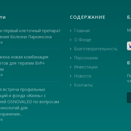
ти
СОДЕРЖАНИЕ
Б
М
н первый клеточный препарат
Главная
чения болезни Паркинсона
О Фонде
26
Благотворительность
жена новая комбинация
Персоналии
Б
атов для терапии ВИЧ-
Инвестиции
ии
26
П
Новости
ч
Контакты
я встреча профильных
ций и фонда «Жизнь» с
ией OSNOVALED по вопросам
ехнологий для
хранения...
26