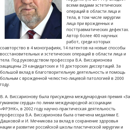
всеми видами эстетических
операций в области лица и
тела, в том числе хирургии
лица при врожденных и
посттравматических дефектах.
Автор более 400 научных
работ, среди которых
соавторство в 4 монографиях, 14 патентов на новые способы
восстановительных и эстетических операций в области лица и
тела. Под руководством профессора В.А. Виссарионова
защищены 29 кандидатских и 10 докторских диссертаций. За
большой вклад в благотворительную деятельность и помощь
больным с врожденной челюстно-лицевой патологией в 2000
году.
В. А. Виссарионову была присуждена международная премия «За
гуманизм сердца» по линии международной ассоциации
«ФРЭНК», в 2002 году научно-практическая деятельность
профессора В.А. Виссарионова была отмечена медалями Е.
Дашковой и И. Мечникова за вклад в сохранение здоровья
нации и развитие российской школы пластической хирургии и